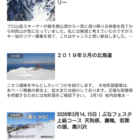
リー
プロ山岳スキーヤーが厳冬期山頂から一気に滑り降りる映像を見てか
ら利尻山が気になっていました。私には無理と考えていたのですがス
キー協のツアー募集を見て、これはチャンスと思い参加しました。利
尻島内での実行動日は４日間。我々６名は宿泊先オーナーの...
２０１９年３月の北海道
2019年
ニセコ連峰を中心としたいくつかを紹介します。 ※地形図画像は、
本ページ掲載の都合上、拡大または縮小しております。正確な距離感
を把握するためには地形図をご確認下さい。 3月1日 岩内岳権太川
右股 岩内岳にはスキー場に向かって右の尾根に登山道...
2026年3月14,15日｜ぶなフェスタ
2026年
上級コース 天狗原、裏鵯、若栗
の頭、黒川沢