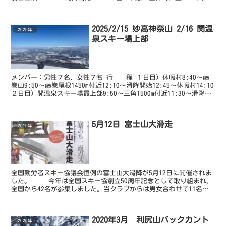
だったが、日当たりの悪い北...
2025/2/15 妙高神奈山 2/16 関温
2025年
泉スキー場上部
メンバー：男性７名、女性７名 行 程 １日目）休暇村8:40～藤
巻山9:50～藤巻尾根1450m付近12:10～滑降開始12:45～休暇村14:10
２日目）関温泉スキー場最上部9:50～三角1500m付近11:30～滑降開
始12:00～...
5月12日 富士山大滑走
2019年
全国勤労者スキー協議会恒例の富士山大滑降が5月12日に開催されま
した。 今年は全国スキー協創立50周年記念として取り組まれ、
全国から42名が参集しました。当クラブからは男女合わせて11名が
参加しました。 ここに参加者の報告を掲載...
2020年3月 利尻山バックカント
2020年