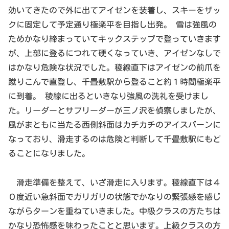
効いてきたので外に出てアイゼンを装着し、スキーをザッ
クに固定して予定通り極楽平を目指し出発。 雪は強風の
ためかなり締まっていてキックステップで登っていきます
が、上部に登るにつれて硬くなっていき、アイゼンなしで
はかなり危険な状況でした。稜線直下はアイゼンの前爪を
蹴りこんで直登し、千畳敷駅から登ること約１時間極楽平
に到着。 稜線に出るといきなり強風の洗礼を受けまし
た。リーダーとサブリーダーが三ノ沢を偵察しましたが、
風がまともに当たる西側斜面はカチカチのアイスバーンに
なっており、滑走するのは危険と判断して千畳敷駅にもど
ることになりました。
滑走準備を整えて、いざ滑走に入ります。稜線直下は４
０度近い急斜面でガリガリの状態でかなりの緊張感を感じ
ながらターンを重ねていきました。中級クラスの方たちは
かなり恐怖感を味わったことと思います。上級クラスの方